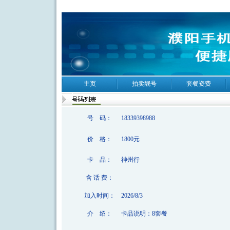
主页
拍卖靓号
套餐资费
号 码：
18339398988
价 格：
1800元
卡 品：
神州行
含 话 费：
加入时间：
2026/8/3
介 绍：
卡品说明：8套餐