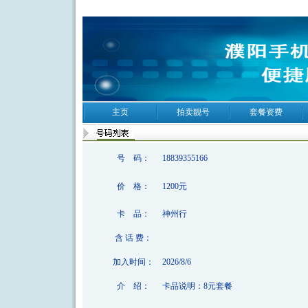
主页
拍卖靓号
套餐资费
号 码：
18839355166
价 格：
1200元
卡 品：
神州行
含 话 费：
加入时间：
2026/8/6
介 绍：
卡品说明：8元套餐