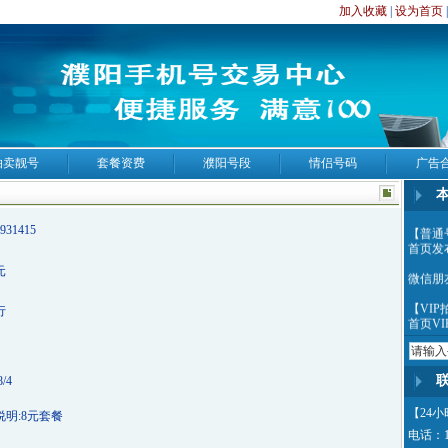
加入收藏
|
设为首页
拍卖靓号
套餐资费
濮阳号段
情侣号码
广告
【普通
931415
首页发
元
微信朋
【VI
行
首页VI
公司所
出售，
件来公
8/4
珍藏版1
【24
说明:8元套餐
电话：13
专业为