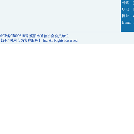
理发布吉
传真：(0
Q Q：1
高价回收
网址：ww
E-mail
主要经营绝
号，生
号，等更
ICP备05000618号
濮阳市通信协会会员单位
26 【24小时用心为客户服务】 Inc. All Rights Reserved.
好的手
您地位
力见证