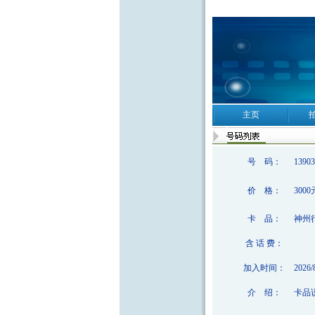
主页
号 码：
13903
价 格：
3000
卡 品：
神州
含 话 费：
加入时间：
2026/
介 绍：
卡品