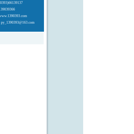
祥手机靓号...
393)66139137
39039366
手机靓号...
w.1390393.com
：py_1390393@163.com
版1390393,1380393靓
日靓号，车牌靓号，情侣靓
多AAAA靓号...
机号码,是您身份的象征,是
的标志,是您公司的形象!!实
一切…