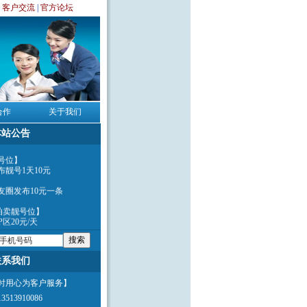
|
客户交流
|
官方论坛
合作
关于我们
本站公告
号位】
布靓号1天10元
友圈发布10元一条
P拍卖靓号位】
P区20元/天
有靓号通过微信确定号码未
交订金200元后带身份证原
司办理过户。
联系我们
390393绝版靓号专营商...
小时用心为客户服务】
513910086
客户提供中介买卖服务,代