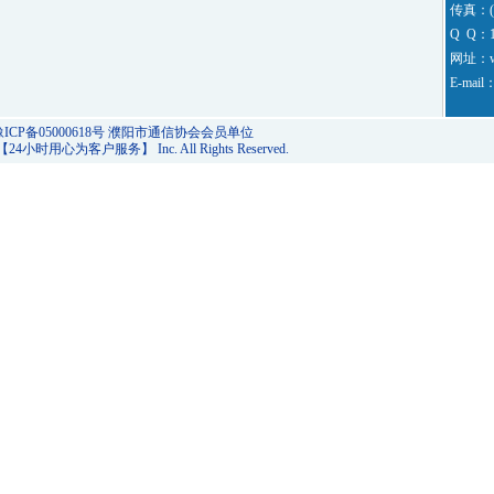
理发布吉
传真：(0
Q Q：1
高价回收
网址：ww
E-mail
主要经营绝
号，生
号，等更
ICP备05000618号
濮阳市通信协会会员单位
26 【24小时用心为客户服务】 Inc. All Rights Reserved.
好的手
您地位
力见证