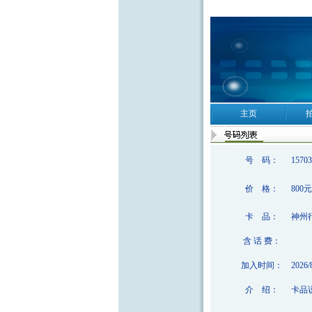
主页
号 码：
15703
价 格：
800元
卡 品：
神州
含 话 费：
加入时间：
2026/
介 绍：
卡品