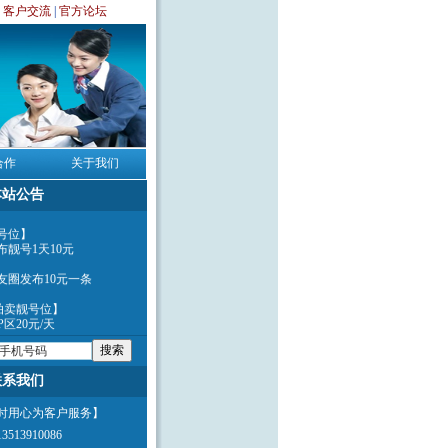
|
客户交流
|
官方论坛
合作
关于我们
本站公告
号位】
布靓号1天10元
友圈发布10元一条
P拍卖靓号位】
P区20元/天
有靓号通过微信确定号码未
交订金200元后带身份证原
司办理过户。
联系我们
390393绝版靓号专营商...
小时用心为客户服务】
513910086
客户提供中介买卖服务,代