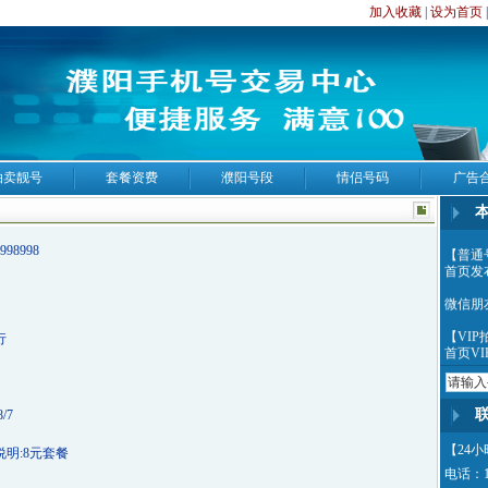
加入收藏
|
设为首页
拍卖靓号
套餐资费
濮阳号段
情侣号码
广告
【普通
998998
首页发
微信朋
【VI
行
首页VI
公司所
出售，
件来公
8/7
珍藏版1
【24
说明:8元套餐
电话：13
专业为