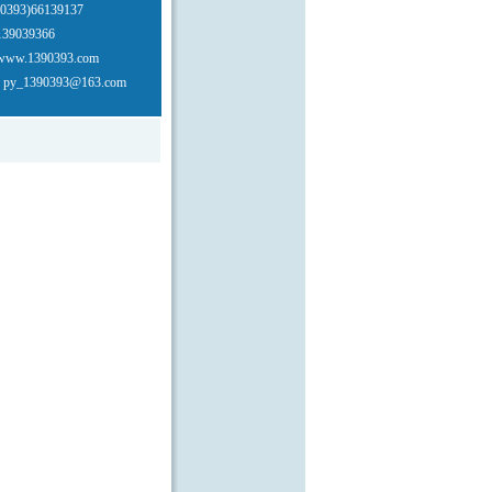
祥手机靓号...
393)66139137
39039366
手机靓号...
w.1390393.com
：py_1390393@163.com
版1390393,1380393靓
日靓号，车牌靓号，情侣靓
多AAAA靓号...
机号码,是您身份的象征,是
的标志,是您公司的形象!!实
一切…